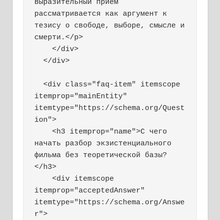
выразительный прием 
рассматривается как аргумент к 
тезису о свободе, выборе, смысле и 
смерти.</p>

    </div>

  </div>

  <div class="faq-item" itemscope 
itemprop="mainEntity" 
itemtype="https://schema.org/Quest
ion">

    <h3 itemprop="name">С чего 
начать разбор экзистенциального 
фильма без теоретической базы?
</h3>

    <div itemscope 
itemprop="acceptedAnswer" 
itemtype="https://schema.org/Answe
r">
