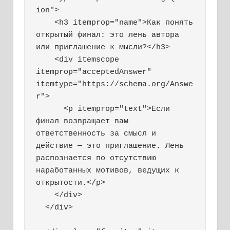
ion">

    <h3 itemprop="name">Как понять 
открытый финал: это лень автора 
или приглашение к мысли?</h3>

    <div itemscope 
itemprop="acceptedAnswer" 
itemtype="https://schema.org/Answe
r">

      <p itemprop="text">Если 
финал возвращает вам 
ответственность за смысл и 
действие — это приглашение. Лень 
распознается по отсутствию 
наработанных мотивов, ведущих к 
открытости.</p>

    </div>

  </div>
