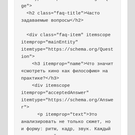
ge">

  <h2 class="faq-title">Часто 
задаваемые вопросы</h2>

  <div class="faq-item" itemscope 
itemprop="mainEntity" 
itemtype="https://schema.org/Quest
ion">

    <h3 itemprop="name">Что значит 
«смотреть кино как философию» на 
практике?</h3>

    <div itemscope 
itemprop="acceptedAnswer" 
itemtype="https://schema.org/Answe
r">

      <p itemprop="text">Это 
анализировать не только сюжет, но 
и форму: ритм, кадр, звук. Каждый 