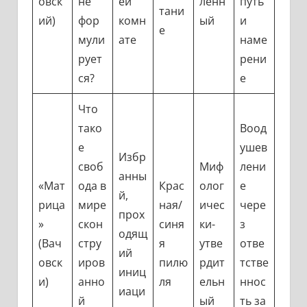
овск
не
ей
ленн
путь
тани
ий)
фор
комн
ый
и
е
мули
ате
наме
рует
рени
ся?
е
Что
тако
Воод
е
ушев
Избр
своб
Миф
лени
анны
«Мат
ода в
Крас
олог
е
й,
рица
мире
ная/
ичес
чере
прох
»
скон
синя
ки-
з
одящ
(Вач
стру
я
утве
отве
ий
овск
иров
пилю
рдит
тстве
иниц
и)
анно
ля
ельн
ннос
иаци
й
ый
ть за