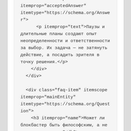
itemprop="acceptedAnswer" 
itemtype="https://schema.org/Answe
r">

      <p itemprop="text">Паузы и 
длительные планы создают опыт 
неопределенности и ответственности 
за выбор. Их задача — не затянуть 
действие, а посадить зрителя в 
точку решения.</p>

    </div>

  </div>

  <div class="faq-item" itemscope 
itemprop="mainEntity" 
itemtype="https://schema.org/Quest
ion">

    <h3 itemprop="name">Может ли 
блокбастер быть философским, а не 