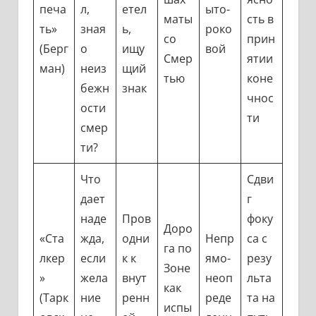
печа
л,
етел
ыто-
маты
сть в
ть»
зная
ь,
роко
со
прин
(Берг
о
ищу
вой
Смер
ятии
ман)
неиз
щий
тью
коне
бежн
знак
чнос
ости
ти
смер
ти?
Что
Сдви
дает
г
наде
Пров
фоку
Доро
«Ста
жда,
одни
Непр
са с
га по
лкер
если
к к
ямо-
резу
Зоне
»
жела
внут
неоп
льта
как
(Тарк
ние
ренн
реде
та на
испы