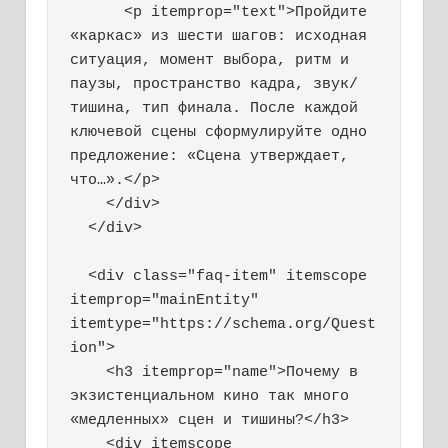
      <p itemprop="text">Пройдите 
«каркас» из шести шагов: исходная 
ситуация, момент выбора, ритм и 
паузы, пространство кадра, звук/
тишина, тип финала. После каждой 
ключевой сцены сформулируйте одно 
предложение: «Сцена утверждает, 
что…».</p>

    </div>

  </div>

  <div class="faq-item" itemscope 
itemprop="mainEntity" 
itemtype="https://schema.org/Quest
ion">

    <h3 itemprop="name">Почему в 
экзистенциальном кино так много 
«медленных» сцен и тишины?</h3>

    <div itemscope 