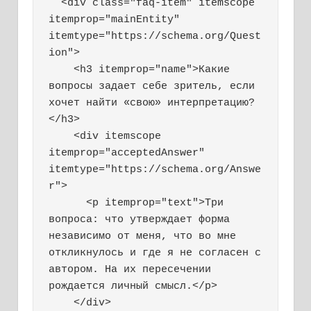
  <div class="faq-item" itemscope 
itemprop="mainEntity" 
itemtype="https://schema.org/Quest
ion">

    <h3 itemprop="name">Какие 
вопросы задает себе зритель, если 
хочет найти «свою» интерпретацию?
</h3>

    <div itemscope 
itemprop="acceptedAnswer" 
itemtype="https://schema.org/Answe
r">

      <p itemprop="text">Три 
вопроса: что утверждает форма 
независимо от меня, что во мне 
откликнулось и где я не согласен с 
автором. На их пересечении 
рождается личный смысл.</p>

    </div>
