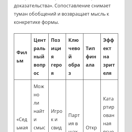
доказательства». Сопоставление снимает
туман обобщений и возвращает мысль к
конкретике формы.
Цент
Поз
Клю
Эфф
раль
ици
чево
Тип
ект
Фил
ный
я
й
фин
на
ьм
вопр
геро
обра
ала
зрит
ос
я
з
еля
Мож
но
Ката
ли
ртир
найт
Игро
Парт
ован
«Сед
и
к и
ия в
ная
ьмая
смыс
свид
Откр
шах
ясно