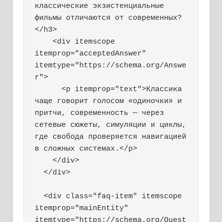
классические экзистенциальные 
фильмы отличаются от современных?
</h3>

    <div itemscope 
itemprop="acceptedAnswer" 
itemtype="https://schema.org/Answe
r">

      <p itemprop="text">Классика 
чаще говорит голосом «одиночки» и 
притчи, современность — через 
сетевые сюжеты, симуляции и циклы, 
где свобода проверяется навигацией 
в сложных системах.</p>

    </div>

  </div>

  <div class="faq-item" itemscope 
itemprop="mainEntity" 
itemtype="https://schema.org/Quest