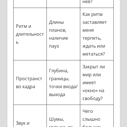
неё?
Как ритм
Длины
заставляет
Ритм и
планов,
меня
длительност
наличие
терпеть,
ь
пауз
ждать или
метаться?
Закрыт ли
Глубина,
мир или
Пространст
границы,
имеет
во кадра
точки входа/
«окно» на
выхода
свободу?
Чего
Шумы,
слышно
Звук и