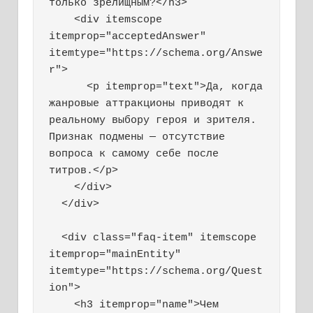
только зрелищным?</h3>

    <div itemscope 
itemprop="acceptedAnswer" 
itemtype="https://schema.org/Answe
r">

      <p itemprop="text">Да, когда 
жанровые аттракционы приводят к 
реальному выбору героя и зрителя. 
Признак подмены — отсутствие 
вопроса к самому себе после 
титров.</p>

    </div>

  </div>

  <div class="faq-item" itemscope 
itemprop="mainEntity" 
itemtype="https://schema.org/Quest
ion">

    <h3 itemprop="name">Чем 