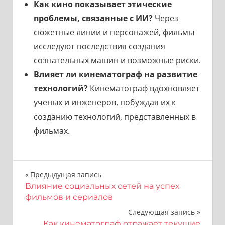
Как кино показывает этические
проблемы, связанные с ИИ?
Через
сюжетные линии и персонажей, фильмы
исследуют последствия создания
сознательных машин и возможные риски.
Влияет ли кинематограф на развитие
технологий?
Кинематограф вдохновляет
ученых и инженеров, побуждая их к
созданию технологий, представленных в
фильмах.
Навигация
Предыдущая запись
Влияние социальных сетей на успех
по
фильмов и сериалов
записям
Следующая запись
Как кинематограф отражает текущие